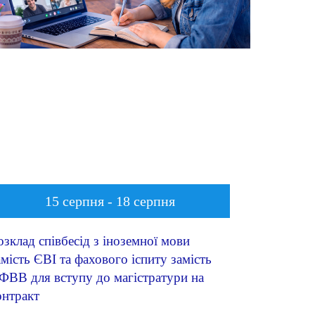
15 серпня - 18 серпня
озклад співбесід з іноземної мови
амість ЄВІ та фахового іспиту замість
ФВВ для вступу до магістратури на
онтракт