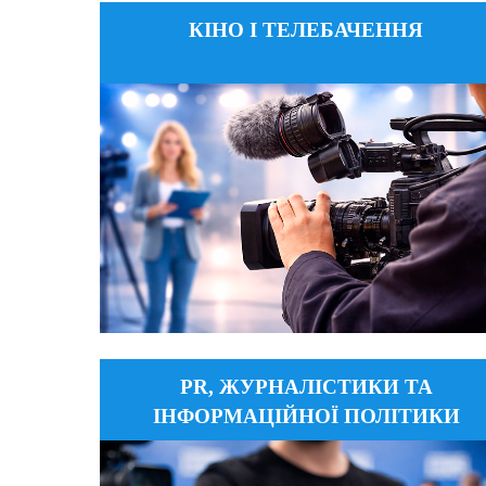
КІНО І ТЕЛЕБАЧЕННЯ
ikitbtv@gmail.com
Email
+380 (63) 470 92 39
Тел
вул. Д. Дорошенка, 14, каб.25
Адреса
ДЕТАЛЬНІШЕ
PR, ЖУРНАЛІСТИКИ ТА
kafedrapr_knukim@ukr.net
Email
ІНФОРМАЦІЙНОЇ ПОЛІТИКИ
+38 (093) 157-16-29
Тел
вул. Є. Коновальця, 36, корпус
Адреса