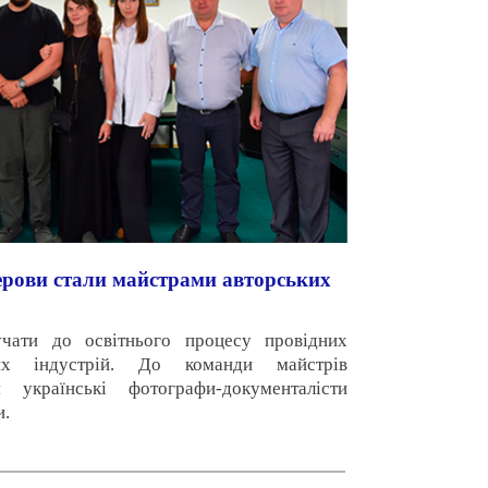
ерови стали майстрами авторських
ати до освітнього процесу провідних
них індустрій. До команди майстрів
я українські фотографи-документалісти
и.