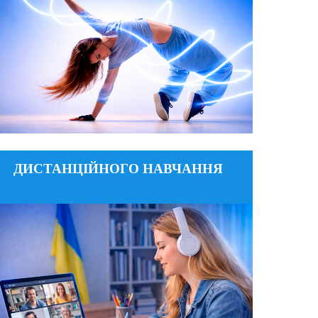
№ 1, каб. 105
ДЕТАЛЬНІШЕ
ДИСТАНЦІЙНОГО НАВЧАННЯ
distance@knukim.edu.ua
Email:
+380(50) 444 44 54
Тел:
вул. Є. Коновальця, 36
Адреса:
ДЕТАЛЬНІШЕ