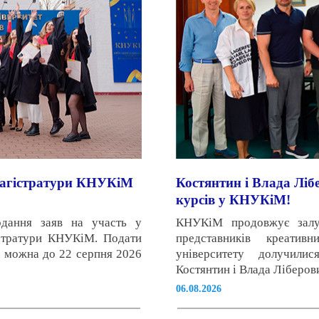
 магістратури КНУКіМ
Костянтин і Влада Ліб
курсів у КНУКіМ!
одання заяв на участь у
КНУКіМ продовжує залуч
істратури КНУКіМ. Подати
представників креатив
а можна до 22 серпня 2026
університету долучилис
Костянтин і Влада Ліберов
06.08.2026