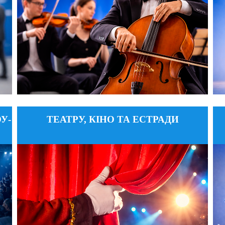
5
ДЕТАЛЬНІШЕ
У-
ТЕАТРУ, КІНО ТА ЕСТРАДИ
:
ftik.knukim@gmail.com
Email:
:
+38 (099) 628-79-79; +38 (050) 603-16-25
Тел:
:
вул. Є. Коновальця, 36, корпус
Адреса:
5
№ 1, каб. 313