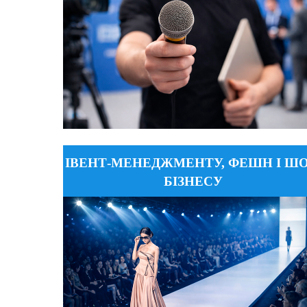
№ 1, каб. 90
ДЕТАЛЬНІШЕ
ІВЕНТ-МЕНЕДЖМЕНТУ, ФЕШН І ШО
fimishb@gmail.com
Email
БІЗНЕСУ
+38 (067) 502-06-40; +38 (093) 617-91-41
Тел
вул. Є. Коновальця, 36, корпус
Адреса
№ 1, каб. 41