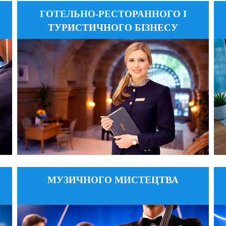
ГОТЕЛЬНО-РЕСТОРАННОГО І
:
fgritb@ukr.net
Email:
ТУРИСТИЧНОГО БІЗНЕСУ
:
+38 (063) 641 10 71
Тел:
:
вул. Є. Коновальця, 36, корпус
Адреса:
№ 1, каб. 709
ДЕТАЛЬНІШЕ
МУЗИЧНОГО МИСТЕЦТВА
:
info@fmm.knukim.edu.ua
Email:
:
+38 (96) 391-28-91; +38 (093) 831-61-82
Тел:
:
вул. Д. Дорошенка, 20, каб. 48
Адреса: