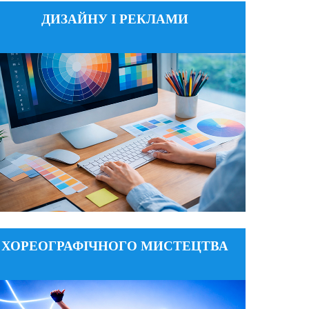
ДИЗАЙНУ І РЕКЛАМИ
design_knykim@ukr.net
Email:
+38 (093) 635-05-40; +38 (095) 340-24-62
Тел:
вул. Є. Коновальця, 36, корпус
Адреса:
№ 1, каб. 310
ДЕТАЛЬНІШЕ
ХОРЕОГРАФІЧНОГО МИСТЕЦТВА
rhf@ukr.net
Email:
+38 (098) 444-11-33, +38 (097) 877-00-01
Тел:
вул. Є. Коновальця, 36, корпус
Адреса: