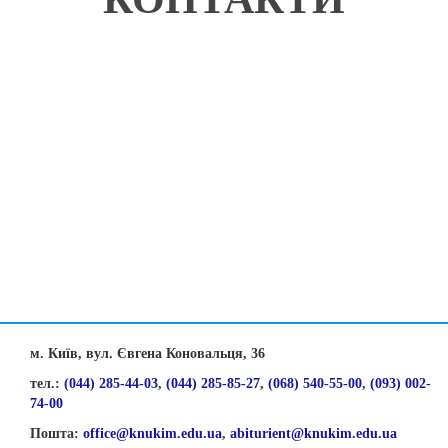
м. Київ, вул. Євгена Коновальця, 36
тел.:
(044) 285-44-03
,
(044) 285-85-27
,
(068) 540-55-00
,
(093) 002-
74-00
Пошта:
office@knukim.edu.ua
,
abiturient@knukim.edu.ua