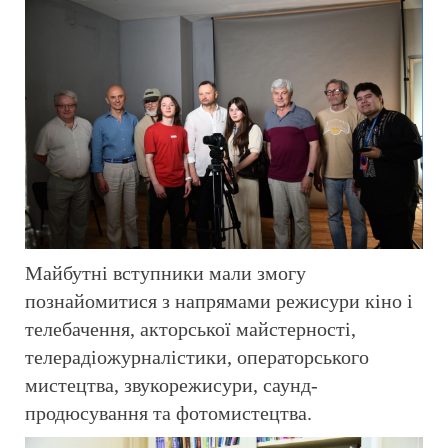
Майбутні вступники мали змогу
познайомитися з напрямами режисури кіно і
телебачення, акторської майстерності,
телерадіожурналістики, операторського
мистецтва, звукорежисури, саунд-
продюсування та фотомистецтва.