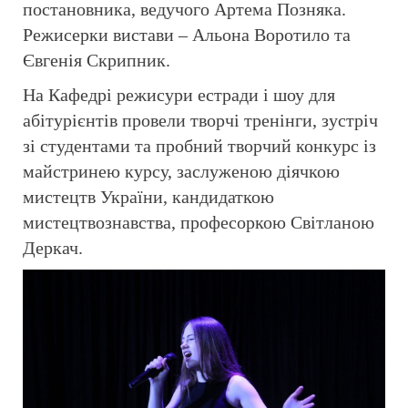
постановника, ведучого Артема Позняка.
Режисерки вистави – Альона Воротило та
Євгенія Скрипник.
На Кафедрі режисури естради і шоу для
абітурієнтів провели творчі тренінги, зустріч
зі студентами та пробний творчий конкурс із
майстринею курсу, заслуженою діячкою
мистецтв України, кандидаткою
мистецтвознавства, професоркою Світланою
Деркач.