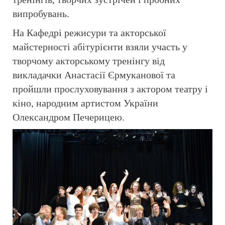
випробувань.
На Кафедрі режисури та акторської
майстерності абітурієнти взяли участь у
творчому акторському тренінгу від
викладачки Анастасії Єрмуканової та
пройшли прослуховування з актором театру і
кіно, народним артистом України
Олександром Печерицею.