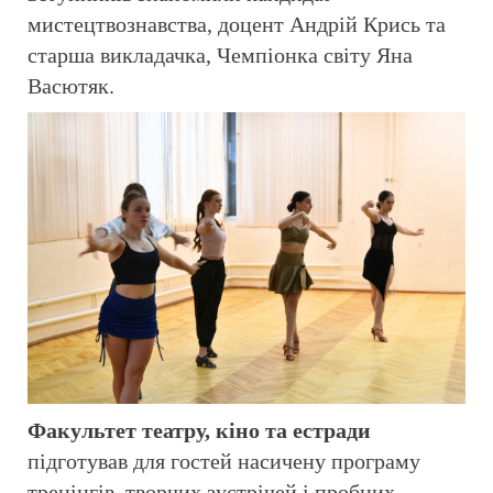
мистецтвознавства, доцент Андрій Крись та
старша викладачка, Чемпіонка світу Яна
Васютяк.
Факультет театру, кіно та естради
підготував для гостей насичену програму
тренінгів, творчих зустрічей і пробних