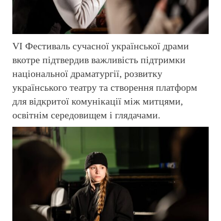
VI Фестиваль сучасної української драми
вкотре підтвердив важливість підтримки
національної драматургії, розвитку
українського театру та створення платформ
для відкритої комунікації між митцями,
освітнім середовищем і глядачами.