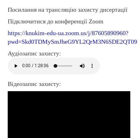
Посилання на трансляцію захисту дисертації
Підключитися до конференції Zoom
https://knukim-edu-ua.zoom.us/j/87605890960?
pwd=Skd0TDMySmJheG9YL2QrM3N6SDE2QT09
Аудіозапис захисту:
Відеозапис захисту: